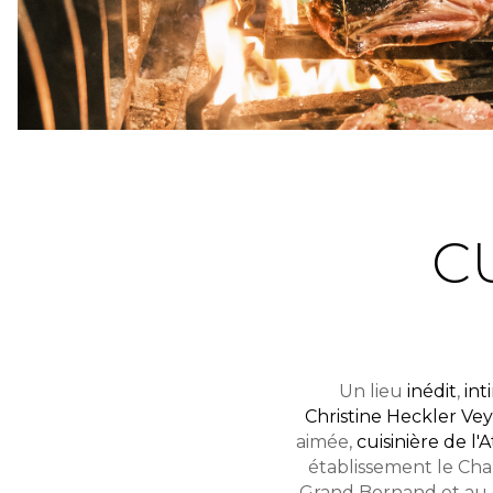
C
Un lieu
inédit
,
int
Christine Heckler Vey
aimée,
cuisinière de l'A
établissement le Cha
Grand Bornand et au c