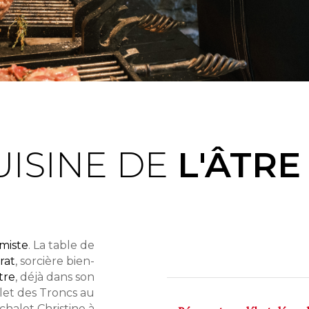
UISINE DE
L'ÂTRE
imiste
. La table de
rat
, sorcière bien-
tre
, déjà dans son
let des Troncs au
halet Christine à