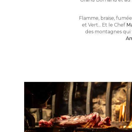
Flamme, braise, fumée,
et Vert... Et le Chef
Ma
des montagnes qui ve
Am