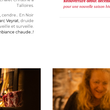
Réouverture début décem
Talloires.
pour une nouvelle saison hi
 cendre... En Noir
rc Veyrat
, druide
ille et surveille.
biance chaude...!