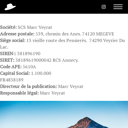
Mentions Légales
Société:
SCS Marc Veyrat
Adresse postale:
539, chemin des Anes. 74120 MEGEVE
Siège social:
13 vieille route des Pensierès. 74290 Veyrier Du
Lac.
SIREN::
381896190
SIRET:
38189619000042 RCS Annecy.
Code APE:
5610A
Capital Social:
1.100.000
FR4838189
Directeur de la publication:
Marc Veyrat
Responsable légal:
Marc Veyrat