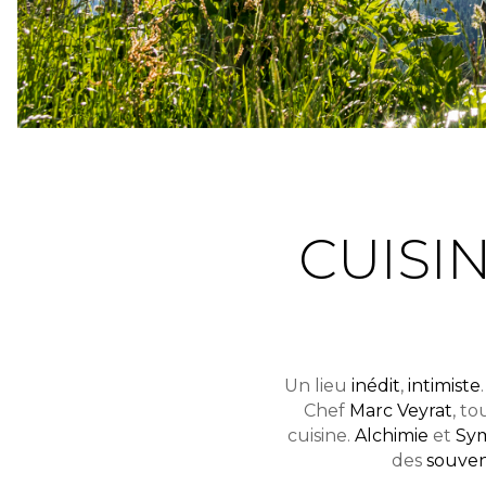
CUISI
Un lieu
inédit
,
intimiste
Chef
Marc Veyrat
, t
cuisine.
Alchimie
et
Sy
des
souven