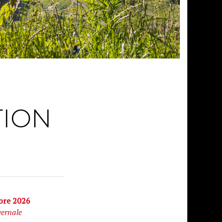
TION
bre 2026
vernale