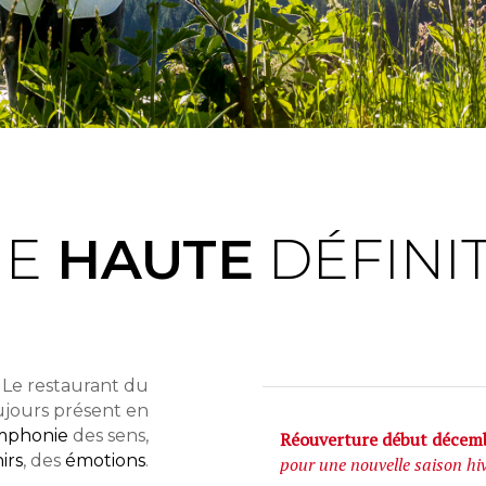
NE
HAUTE
DÉFINI
. Le restaurant du
oujours présent en
mphonie
des sens,
Réouverture début décem
irs
, des
émotions
.
pour une nouvelle saison hi